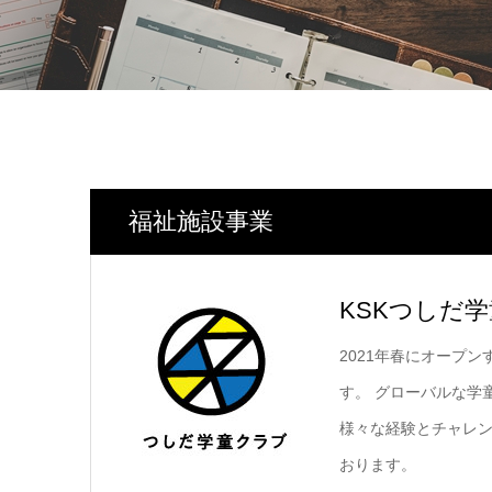
福祉施設事業
KSKつしだ
2021年春にオープ
す。 グローバルな学
様々な経験とチャレ
おります。